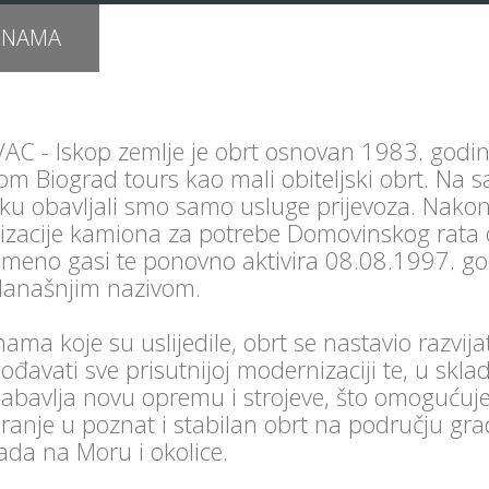
 NAMA
C - Iskop zemlje je obrt osnovan 1983. godi
om Biograd tours kao mali obiteljski obrt. Na
ku obavljali smo samo usluge prijevoza. Nako
izacije kamiona za potrebe Domovinskog rata 
emeno gasi te ponovno aktivira 08.08.1997. g
današnjim nazivom.
ama koje su uslijedile, obrt se nastavio razvijat
gođavati sve prisutnijoj modernizaciji te, u skla
nabavlja novu opremu i strojeve, što omogućuj
liranje u poznat i stabilan obrt na području gr
ada na Moru i okolice.