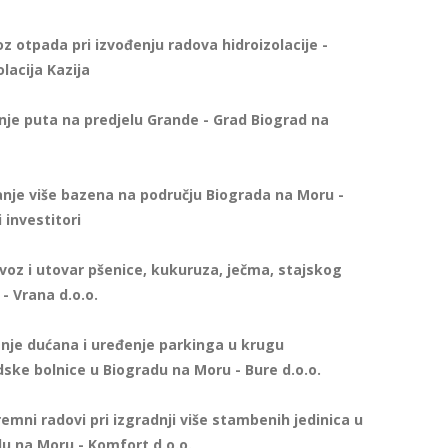
 otpada pri izvođenju radova hidroizolacije -
olacija Kazija
je puta na predjelu Grande - Grad Biograd na
nje više bazena na području Biograda na Moru -
 investitori
voz i utovar pšenice, kukuruza, ječma, stajskog
 - Vrana d.o.o.
nje dućana i uređenje parkinga u krugu
ske bolnice u Biogradu na Moru - Bure d.o.o.
emni radovi pri izgradnji više stambenih jedinica u
u na Moru - Komfort d.o.o.