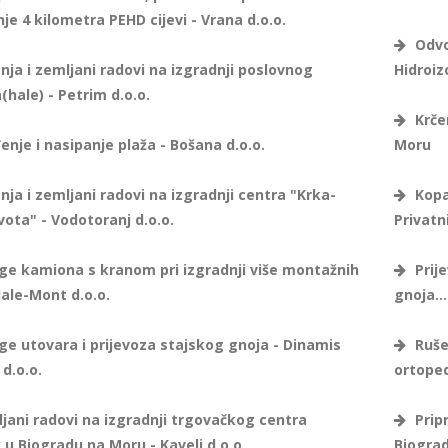
je 4 kilometra PEHD cijevi - Vrana d.o.o.
Odvoz
ja i zemljani radovi na izgradnji poslovnog
Hidroiz
(hale) - Petrim d.o.o.
Krčen
nje i nasipanje plaža - Bošana d.o.o.
Moru
ja i zemljani radovi na izgradnji centra "Krka-
Kopa
ivota" - Vodotoranj d.o.o.
Privatni
ge kamiona s kranom pri izgradnji više montažnih
Prije
Hale-Mont d.o.o.
gnoja...
ge utovara i prijevoza stajskog gnoja - Dinamis
Ruše
 d.o.o.
ortoped
jani radovi na izgradnji trgovačkog centra
Pripr
 Biogradu na Moru - Kavelj d.o.o.
Biograd