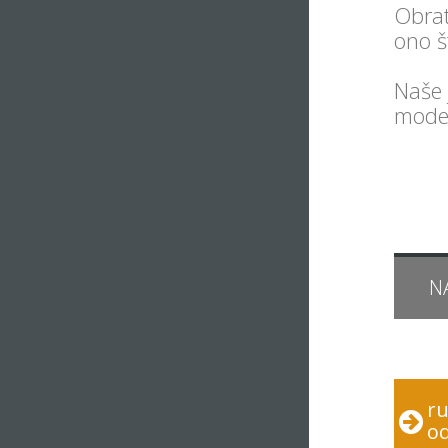
Obrat
ono š
Naše 
moder
N
ru
od