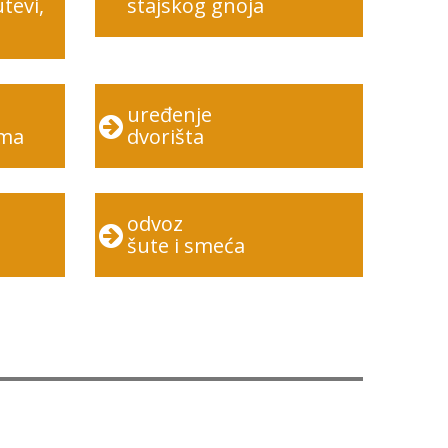
utevi,
stajskog gnoja
uređenje
ima
dvorišta
odvoz
šute i smeća