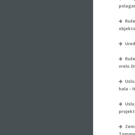
polagan
Rušen
objekta
Uređe
Rušen
vrelo ž
Uslu
hala - 
Uslu
projekt
Zeml
Tommy u