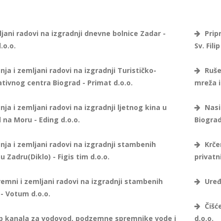
jani radovi na izgradnji dnevne bolnice Zadar -
Pripr
.o.o.
Sv. Filip
ja i zemljani radovi na izgradnji Turističko-
Ruše
tivnog centra Biograd - Primat d.o.o.
mreža i
ja i zemljani radovi na izgradnji ljetnog kina u
Nasip
 na Moru - Eding d.o.o.
Biogra
nja i zemljani radovi na izgradnji stambenih
Krčen
u Zadru(Diklo) - Figis tim d.o.o.
privatni
remni i zemljani radovi na izgradnji stambenih
Uređ
- Votum d.o.o.
Čišće
p kanala za vodovod, podzemne spremnike vode i
d.o.o.