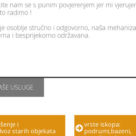
ite nam se s punim povjerenjem jer mi vjeruj
to radimo !
je osoblje stručno i odgovorno, naša mehaniza
na i besprijekorno održavana.
AŠE USLUGE
šenje i
vrste iskopa:
voz starih objekata
podrumi,bazeni,