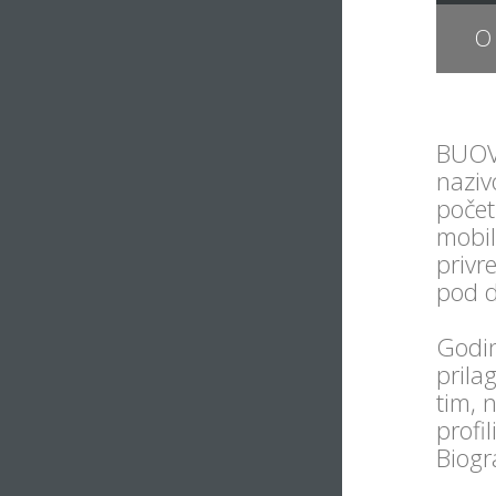
O
BUOVA
naziv
počet
mobil
privr
pod 
Godin
prila
tim, 
profi
Biogr