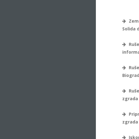
Zeml
Solida d
Rušen
informa
Rušen
Biograd
Ruše
zgrada 
Prip
zgrada 
Isko