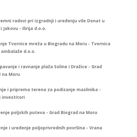
emni radovi pri izgradnji i uređenju vile Donat u
 i Jakovu - Ilirija d.o.o.
nje Tvornice mreža u Biogradu na Moru - Tvornica
 ambalaže d.o.o.
avanje i ravnanje plaža Soline i Dražice - Grad
d na Moru
je i priprema terena za podizanje maslinika -
 investitori
enje poljskih puteva - Grad Biograd na Moru
nje i uređenje poljoprivrednih površina - Vrana