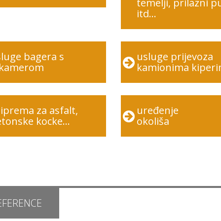
temelji, prilazni p
itd...
luge bagera s
usluge prijevoza
ikamerom
kamionima kiper
iprema za asfalt,
uređenje
tonske kocke...
okoliša
EFERENCE