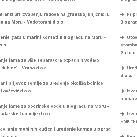
ranti pri izvođenju radova na gradskoj knjižnici u
Pripr
u na Moru - Vodotoranj d.o.o.
Biograd
enje gata u marini Kornati u Biogradu na Moru -
Utova
.o.o.
stamben
Gal d.o.
nje jama za više separatora otpadnih voda(5
dubine) - Vrana d.o.o.
Uređe
d.o.o.
r i prijevoz zemlje za uređenje okoliša bolnice
 Lavčević d.o.o.
Izvođ
malono
nje jame za oborinske vode u Biogradu na Moru -
adarske županije d.o.o.
Izvođ
HNK "P
avljanje mobilnih kućica i uređenje kampa Biograd
lin d.o.o.
Kopan