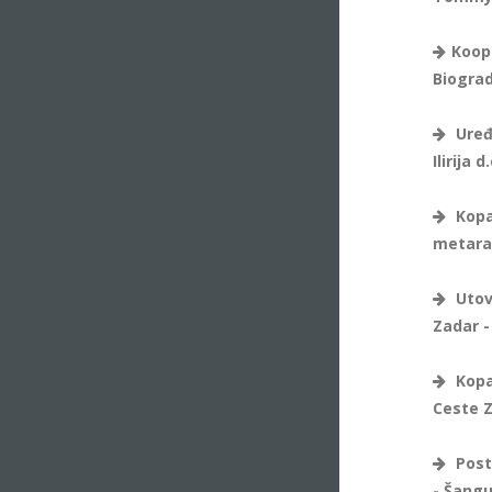
Koope
Biograd
Uređ
Ilirija d
Kopa
metara 
Utova
Zadar -
Kopa
Ceste Z
Post
- Šangu