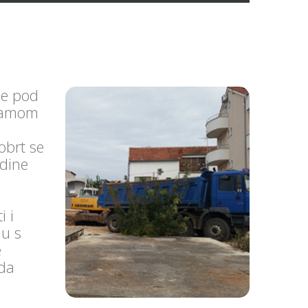
ne pod
 samom
n
obrt se
odine
i i
du s
e
ada