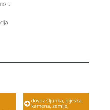
emo u
cija
dovoz šljunka, pijeska,
kamena, zemlje,