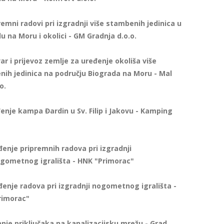
emni radovi pri izgradnji više stambenih jedinica u
u na Moru i okolici - GM Gradnja d.o.o.
r i prijevoz zemlje za uređenje okoliša više
ih jedinica na području Biograda na Moru - Mal
o.
nje kampa Đardin u Sv. Filip i Jakovu - Kamping
enje pripremnih radova pri izgradnji
gometnog igrališta - HNK "Primorac"
enje radova pri izgradnji nogometnog igrališta -
rimorac"
je priključaka na kanalizacijsku mrežu - Grad