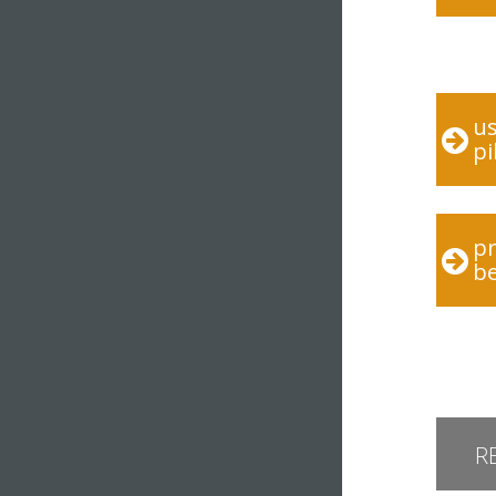
us
p
pr
be
R